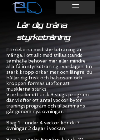
Lär dig träna
styrketräning
Fördelarna med styrketräning är
många. i ett allt med stillasittande
samhälle behöver mer eller mindre
alla få in styrketräning i vardagen. En
stark kropp orkar mer och längre, du
håller dig frisk och hälsosam och
kroppen formas utefter att
musklerna stärks.
Vi erbjuder ett unik 3 stegs program
där vi efter ett
antal veckor byter
träningsprogram och tillsammans
går genom nya övningar.
Steg 1 - under 4 veckor kör du 7
övningar 2 dagar i veckan
Steg 2 - under 6 veckor kör du 10